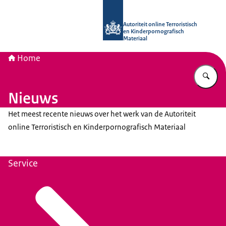
Naar de homepage van Autoriteit onli
Autoriteit online Terroristisch
en Kinderpornografisch
Materiaal
Home
Vu
Nieuws
Het meest recente nieuws over het werk van de Autoriteit
online Terroristisch en Kinderpornografisch Materiaal
Service