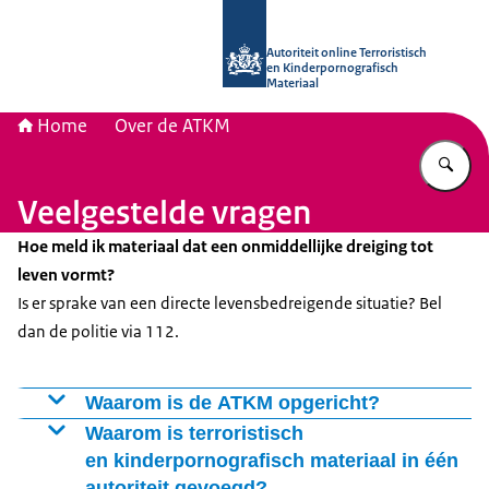
Naar de homepage van Autoriteit onli
Autoriteit online Terroristisch
en Kinderpornografisch
Materiaal
Home
Over de ATKM
Vu
Veelgestelde vragen
Hoe meld ik materiaal dat een onmiddellijke dreiging tot
leven vormt?
Is er sprake van een directe levensbedreigende situatie? Bel
dan de politie via 112.
Waarom is de ATKM opgericht?
Het doel van de ATKM is het tegengaan van de
Waarom is terroristisch
verspreiding van online terroristisch
en kinderpornografisch materiaal in één
autoriteit gevoegd?
en kinderpornografisch materiaal. Aanbieders van