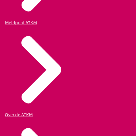
strafrechtelijk te vervolgen. Dat zijn taken van de politie
lidstaat, dan kan de aanbieder het bevel laten toetsen
en het openbaar ministerie. Wel werken we samen met
door de ATKM. Mocht de ATKM oordelen dat het bevel
andere overheidsorganisaties en met de internetsector
onterecht is, dan kan het teniet worden gedaan.
Meldpunt ATKM
zelf.
Meldpunt van Offlimits
, kunnen zij een
Over de ATKM
verwijderverzoek doen bij het bedrijf dat de website
host. Wordt aan dit verzoek geen gehoor gegeven, dan