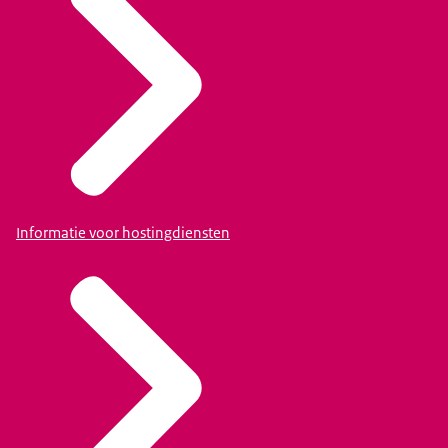
kan Offlimits de link naar het materiaal doorsturen aan
de ATKM. Wij kunnen vervolgens een bevel sturen om
het materiaal ontoegankelijk te maken. Aan dit bevel
moet een hostingpartij gevolg geven. Wanneer
materiaal direct gemeld wordt bij de ATKM, kunnen wij
meteen overgaan tot het geven van een dergelijk
bevel.
Informatie voor hostingdiensten