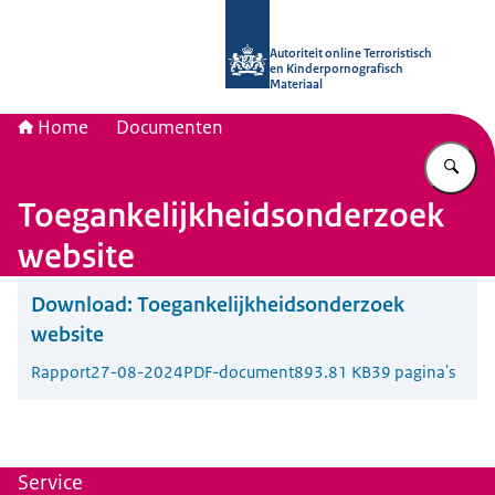
Naar de homepage van Autoriteit onli
Autoriteit online Terroristisch
en Kinderpornografisch
Materiaal
Home
Documenten
Vu
Toegankelijkheidsonderzoek
website
Download:
Toegankelijkheidsonderzoek
website
Rapport
27-08-2024
PDF-document
893.81 KB
39 pagina's
Service