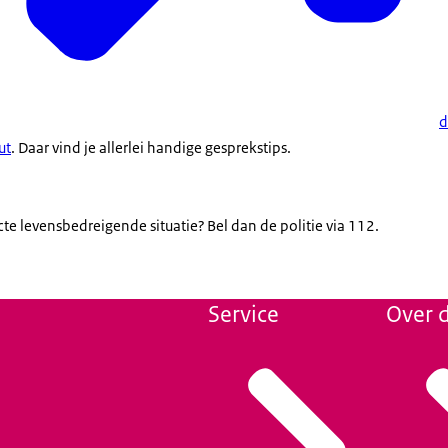
uitvoeringsw
e online inhoud (TOI)
.
d
ut
. Daar vind je allerlei handige gesprekstips.
ecte levensbedreigende situatie? Bel dan de politie via 112.
Service
Over d