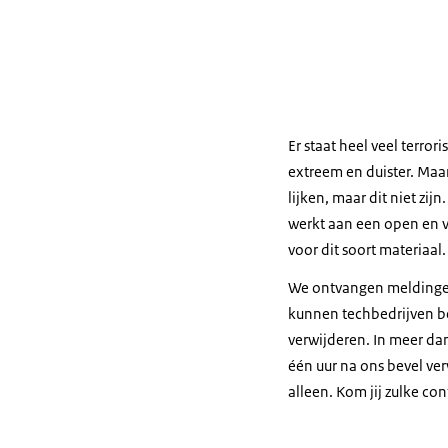
Er staat heel veel terrori
extreem en duister. Maar
lijken, maar dit niet zi
werkt aan een open en ve
voor dit soort materiaal
We ontvangen meldingen
kunnen techbedrijven be
verwijderen. In meer da
één uur na ons bevel ver
alleen. Kom jij zulke co