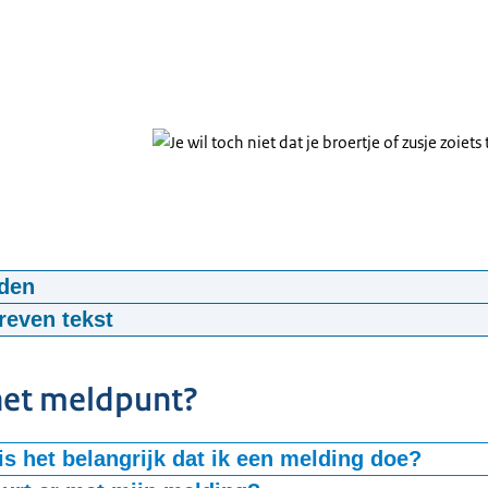
den
o Eén klik voor jou
reven tekst
5
webm
1,5 MB
DHK.mp4
het meldpunt?
hat
oofding.
s het belangrijk dat ik een melding doe?