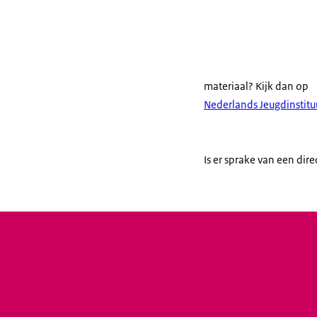
terroristisch
materiaal? Kijk dan op
Nederlands Jeugdinstitu
Is er sprake van een dir