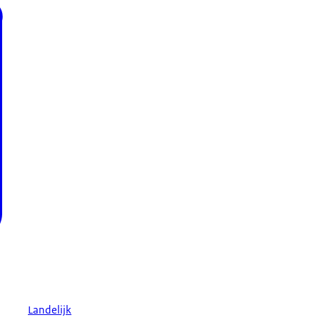
dening 2021/784 van 29
Landelijk
egd in de