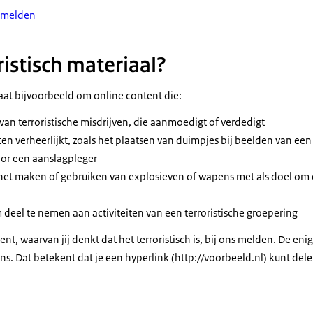
t melden
ristisch materiaal?
gaat bijvoorbeeld om online content die:
van terroristische misdrijven, die aanmoedigt of verdedigt
eiten verheerlijkt, zoals het plaatsen van duimpjes bij beelden van een
oor een aanslagpleger
r het maken of gebruiken van explosieven of wapens met als doel om ee
eel te nemen aan activiteiten van een terroristische groepering
ent, waarvan jij denkt dat het terroristisch is, bij ons melden. De eni
ns. Dat betekent dat je een hyperlink (http://voorbeeld.nl) kunt del