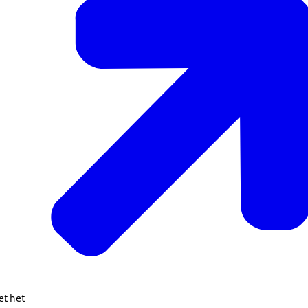
de EU-veror
et het
 is de nationale wetgeving over terroristische online inhoud vastgel