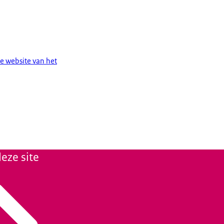
et verordening
e website van het
eze site