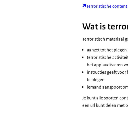
Terroristische conten
Wat is terro
Terroristisch materiaal 
aanzet tot het plegen 
terroristische activit
het applaudisseren v
instructies geeft voo
te plegen
iemand aanspoort om d
Je kunt alle soorten cont
een url kunt delen met o