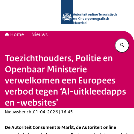
Naar de homepage van Autoriteit onli
Autoriteit online Terroristisch
en Kinderpornografisch
Materiaal
Home
Nieuws
Vu
Toezichthouders, Politie en
Openbaar Ministerie
verwelkomen een Europees
verbod tegen ‘AI-uitkleedapps
en -websites’
Nieuwsbericht
01-04-2026 | 16:45
De Autoriteit Consument & Markt, de Autoriteit online